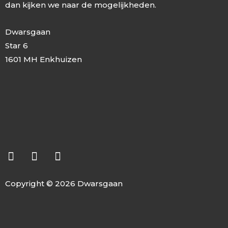
dan kijken we naar de mogelijkheden.
Dwarsgaan
Star 6
1601 MH Enkhuizen
F
L
I
a
i
n
c
n
s
e
k
t
b
e
a
o
d
g
o
i
r
k
n
a
-
-
m
Copyright © 2026 Dwarsgaan
f
i
n