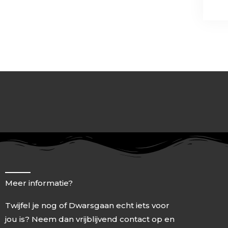
c
n
s
e
k
t
b
e
a
o
d
g
o
i
r
k
n
a
-
-
m
f
i
n
Meer informatie?
Twijfel je nog of Dwarsgaan echt iets voor
jou is? Neem dan vrijblijvend contact op en